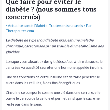
Que faire pour éviter le
diabète ? (nous sommes tous
tateur
concernés)
tateur
/
Actualité santé
,
Diabète
,
Traitements naturels
/ Par
tateur
Therapeutes.com
Le diabète de type II ou diabète gras, est une maladie
chronique, caractérisée par un trouble du métabolisme des
glucides.
Lorsque vous absorbez des glucides, c’est-à-dire du sucre, le
pancréas va aussitôt secréter une hormone appelée insuline.
Une des fonctions de cette insuline est de faire pénétrer le
sucre dans les cellules, à des fins énergétiques.
L’insuline se comporte comme une clé dans une serrure, elle
ouvre le verrou de la cellule et permet ainsi que le sucre ne
reste pas dans le sang.