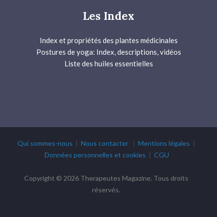
Les Index
Index et propriétés des plantes médicinales
Postures de yoga: Index, descriptions, vidéos
Liste des huiles essentielles
Qui sommes-nous
|
Nous contacter
|
Mentions légales
|
Données personnelles et cookies
|
CGU
Copyright © 2026 Therapeutes Magazine. Tous droits
réservés.