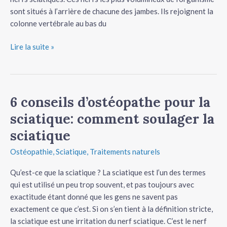
sont situés à l’arrière de chacune des jambes. Ils rejoignent la
colonne vertébrale au bas du
Lire la suite »
6 conseils d’ostéopathe pour la
6
conseils
sciatique: comment soulager la
d’ostéopathe
sciatique
pour
la
Ostéopathie
,
Sciatique
,
Traitements naturels
sciatique:
comment
Qu’est-ce que la sciatique ? La sciatique est l’un des termes
soulager
qui est utilisé un peu trop souvent, et pas toujours avec
la
exactitude étant donné que les gens ne savent pas
sciatique
exactement ce que c’est. Si on s’en tient à la définition stricte,
la sciatique est une irritation du nerf sciatique. C’est le nerf