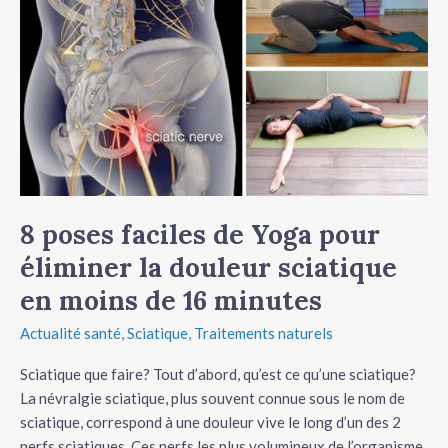
poses
faciles
de
Yoga
pour
éliminer
la
douleur
sciatique
8 poses faciles de Yoga pour
en
moins
éliminer la douleur sciatique
de
en moins de 16 minutes
16
minutes
Actualité santé
,
Sciatique
,
Traitements naturels
Sciatique que faire? Tout d’abord, qu’est ce qu’une sciatique?
La névralgie sciatique, plus souvent connue sous le nom de
sciatique, correspond à une douleur vive le long d’un des 2
nerfs sciatiques. Ces nerfs les plus volumineux de l’organisme