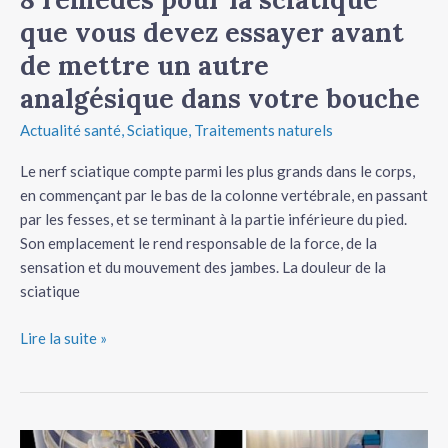
remèdes
que vous devez essayer avant
pour
de mettre un autre
la
sciatique
analgésique dans votre bouche
que
Actualité santé
,
Sciatique
,
Traitements naturels
vous
devez
Le nerf sciatique compte parmi les plus grands dans le corps,
essayer
en commençant par le bas de la colonne vertébrale, en passant
avant
par les fesses, et se terminant à la partie inférieure du pied.
de
Son emplacement le rend responsable de la force, de la
mettre
sensation et du mouvement des jambes. La douleur de la
un
sciatique
autre
analgésique
Lire la suite »
dans
votre
bouche
8