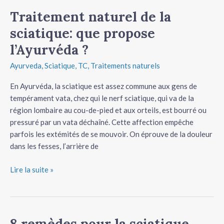
Traitement naturel de la
Traitement
naturel
sciatique: que propose
de
l’Ayurvéda ?
la
sciatique:
Ayurveda
,
Sciatique
,
TC
,
Traitements naturels
que
propose
En Ayurvéda, la sciatique est assez commune aux gens de
l’Ayurvéda
tempérament vata, chez qui le nerf sciatique, qui va de la
?
région lombaire au cou-de-pied et aux orteils, est bourré ou
pressuré par un vata déchaîné. Cette affection empêche
parfois les extémités de se mouvoir. On éprouve de la douleur
dans les fesses, l’arrière de
Lire la suite »
8 remèdes pour la sciatique
8