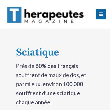
Aller
Mai
au
Men
contenu
tateur
Sciatique
tateur
tateur
Près de
80% des Françai
s
tateur
souffrent de maux de dos, et
parmi eux, environ
100 000
souffrent d’une sciatique
chaque année
.
tateur