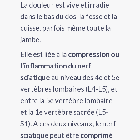
La douleur est vive et irradie
tateur
dans le bas du dos, la fesse et la
tateur
cuisse, parfois même toute la
jambe.
tateur
Elle est liée à la
compression ou
l’inflammation du nerf
sciatique
au niveau des 4e et 5e
vertèbres lombaires (L4-L5), et
entre la 5e vertèbre lombaire
et la 1e vertèbre sacrée (L5-
S1). A ces deux niveaux, le nerf
sciatique peut être
comprimé