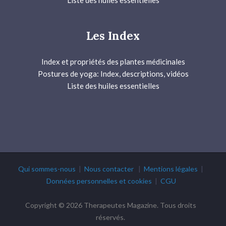
Liste des huiles essentielles
Les Index
Index et propriétés des plantes médicinales
Postures de yoga: Index, descriptions, vidéos
Liste des huiles essentielles
Qui sommes-nous
|
Nous contacter
|
Mentions légales
|
Données personnelles et cookies
|
CGU
Copyright © 2026 Therapeutes Magazine. Tous droits
réservés.