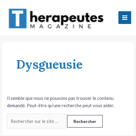
Aller
Mai
au
Men
contenu
tateur
Dysgueusie
tateur
tateur
tateur
Il semble que nous ne pouvons pas trouver le contenu
demandé. Peut-être qu’une recherche peut vous aider.
Rechercher :
tateur