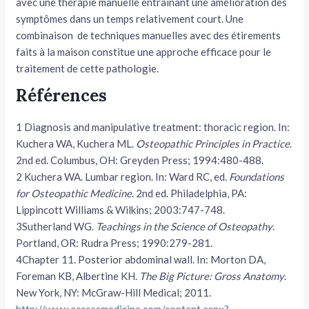
avec une thérapie manuelle entraînant une amélioration des
symptômes dans un temps relativement court. Une
combinaison de techniques manuelles avec des étirements
faits à la maison constitue une approche efficace pour le
traitement de cette pathologie.
Références
1
Diagnosis and manipulative treatment: thoracic region. In:
Kuchera WA, Kuchera ML.
Osteopathic Principles in Practice
.
2nd ed. Columbus, OH: Greyden Press; 1994:480-488.
2
Kuchera WA. Lumbar region. In: Ward RC, ed.
Foundations
for Osteopathic Medicine
. 2nd ed. Philadelphia, PA:
Lippincott Williams & Wilkins; 2003:747-748.
3
Sutherland WG.
Teachings in the Science of Osteopathy
.
Portland, OR: Rudra Press; 1990:279-281.
4
Chapter 11. Posterior abdominal wall. In: Morton DA,
Foreman KB, Albertine KH.
The Big Picture: Gross Anatomy
.
New York, NY: McGraw-Hill Medical; 2011.