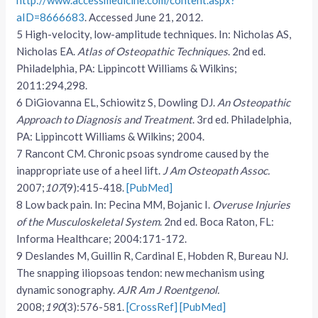
http://www.accessmedicine.com/content.aspx?
aID=8666683
. Accessed June 21, 2012.
5
High-velocity, low-amplitude techniques. In: Nicholas AS,
Nicholas EA.
Atlas of Osteopathic Techniques
. 2nd ed.
Philadelphia, PA: Lippincott Williams & Wilkins;
2011:294,298.
6
DiGiovanna EL, Schiowitz S, Dowling DJ.
An Osteopathic
Approach to Diagnosis and Treatment
. 3rd ed. Philadelphia,
PA: Lippincott Williams & Wilkins; 2004.
7
Rancont CM. Chronic psoas syndrome caused by the
inappropriate use of a heel lift.
J Am Osteopath Assoc.
2007;
107
(9):415-418.
[PubMed]
8
Low back pain. In: Pecina MM, Bojanic I.
Overuse Injuries
of the Musculoskeletal System
. 2nd ed. Boca Raton, FL:
Informa Healthcare; 2004:171-172.
9
Deslandes M, Guillin R, Cardinal E, Hobden R, Bureau NJ.
The snapping iliopsoas tendon: new mechanism using
dynamic sonography.
AJR Am J Roentgenol.
2008;
190
(3):576-581.
[CrossRef]
[PubMed]