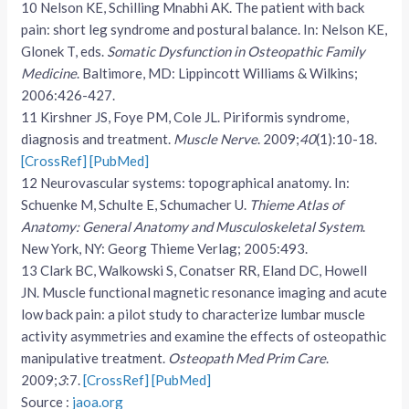
10
Nelson KE, Schilling Mnabhi AK. The patient with back
pain: short leg syndrome and postural balance. In: Nelson KE,
Glonek T, eds.
Somatic Dysfunction in Osteopathic Family
Medicine
. Baltimore, MD: Lippincott Williams & Wilkins;
2006:426-427.
11
Kirshner JS, Foye PM, Cole JL. Piriformis syndrome,
diagnosis and treatment.
Muscle Nerve
. 2009;
40
(1):10-18.
[CrossRef]
[PubMed]
12
Neurovascular systems: topographical anatomy. In:
Schuenke M, Schulte E, Schumacher U.
Thieme Atlas of
Anatomy: General Anatomy and Musculoskeletal System
.
New York, NY: Georg Thieme Verlag; 2005:493.
13
Clark BC, Walkowski S, Conatser RR, Eland DC, Howell
JN. Muscle functional magnetic resonance imaging and acute
low back pain: a pilot study to characterize lumbar muscle
activity asymmetries and examine the effects of osteopathic
manipulative treatment.
Osteopath Med Prim Care
.
2009;
3
:7.
[CrossRef]
[PubMed]
Source :
jaoa.org