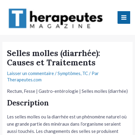
Aller
Mai
au
Men
contenu
tateur
Selles molles (diarrhée):
Causes et Traitements
tateur
Laisser un commentaire
/
Symptômes
,
TC
/ Par
tateur
Therapeutes.com
tateur
Rectum, Fesse | Gastro-entérologie | Selles molles (diarrhée)
Description
Les selles molles ou la diarrhée est un phénomène naturel où
une grande partie des minéraux dans l’organisme seraient
tateur
aussi touchés. Les changements des selles se produisent