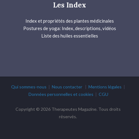
Les Index
Index et propriétés des plantes médicinales
Postures de yoga: Index, descriptions, vidéos
Liste des huiles essentielles
Qui sommes-nous
|
Nous contacter
|
Mentions légales
|
Données personnelles et cookies
|
CGU
Copyright © 2026 Therapeutes Magazine. Tous droits
réservés.