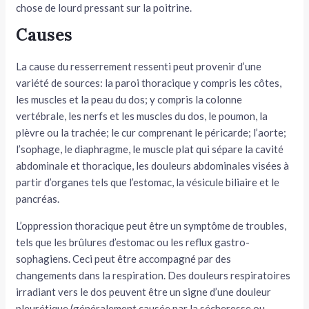
chose de lourd pressant sur la poitrine.
tateur
Causes
tateur
La cause du resserrement ressenti peut provenir d’une
variété de sources: la paroi thoracique y compris les côtes,
tateur
les muscles et la peau du dos; y compris la colonne
vertébrale, les nerfs et les muscles du dos, le poumon, la
plèvre ou la trachée; le cur comprenant le péricarde; l’aorte;
l’sophage, le diaphragme, le muscle plat qui sépare la cavité
abdominale et thoracique, les douleurs abdominales visées à
partir d’organes tels que l’estomac, la vésicule biliaire et le
pancréas.
L’oppression thoracique peut être un symptôme de troubles,
tels que les brûlures d’estomac ou les reflux gastro-
sophagiens. Ceci peut être accompagné par des
changements dans la respiration. Des douleurs respiratoires
irradiant vers le dos peuvent être un signe d’une douleur
pleurétique (généralement causée par la sécheresse ou