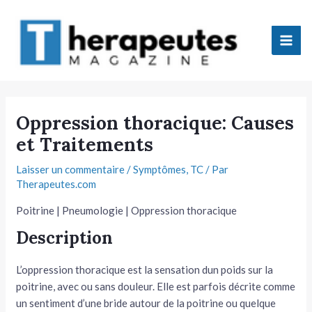
Aller
Mai
au
Men
contenu
tateur
Oppression thoracique: Causes
et Traitements
tateur
Laisser un commentaire
/
Symptômes
,
TC
/ Par
tateur
Therapeutes.com
tateur
Poitrine | Pneumologie | Oppression thoracique
Description
L’oppression thoracique est la sensation dun poids sur la
poitrine, avec ou sans douleur. Elle est parfois décrite comme
tateur
un sentiment d’une bride autour de la poitrine ou quelque