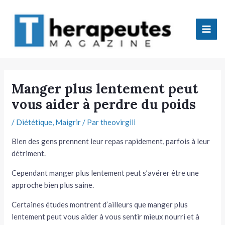
Aller
Mai
au
Men
contenu
tateur
Manger plus lentement peut
vous aider à perdre du poids
tateur
/
Diététique
,
Maigrir
/ Par
theovirgili
tateur
Bien des gens prennent leur repas rapidement, parfois à leur
tateur
détriment.
Cependant manger plus lentement peut s’avérer être une
approche bien plus saine.
Certaines études montrent d’ailleurs que manger plus
lentement peut vous aider à vous sentir mieux nourri et à
tateur