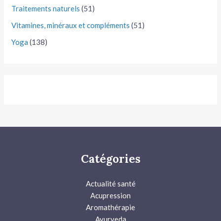
Traitements naturels
(51)
Vitamines, minéraux et compléments
(51)
Yoga
(138)
Catégories
Actualité santé
Acupression
Aromathérapie
Ayurveda