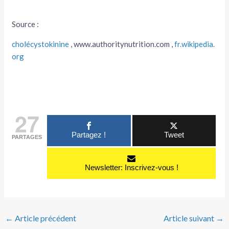
Source :
cholécystokinine
, www.authoritynutrition.com ,
fr.wikipedia.
org
27
Partagez !
Tweet
PARTAGES
Newsletter: Inscrivez-vous !
←
Article précédent
Article suivant
→