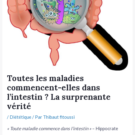
tateur
tateur
tateur
Toutes les maladies
commencent-elles dans
l’intestin ? La surprenante
vérité
/
Diététique
/ Par
Thibaut fitoussi
« Toute maladie commence dans l’intestin »
– Hippocrate