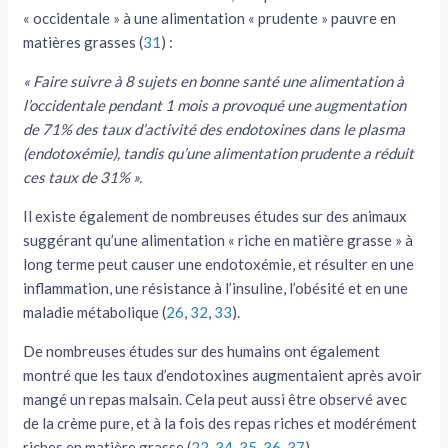
« occidentale » à une alimentation « prudente » pauvre en
matières grasses (
31
) :
« Faire suivre à 8 sujets en bonne santé une alimentation à
l’occidentale pendant 1 mois a provoqué une augmentation
de 71% des taux d’activité des endotoxines dans le plasma
(endotoxémie), tandis qu’une alimentation prudente a réduit
ces taux de 31% ».
Il existe également de nombreuses études sur des animaux
suggérant qu’une alimentation « riche en matière grasse » à
long terme peut causer une endotoxémie, et résulter en une
inflammation, une résistance à l’insuline, l’obésité et en une
maladie métabolique (
26
,
32
,
33
).
De nombreuses études sur des humains ont également
montré que les taux d’endotoxines augmentaient après avoir
mangé un repas malsain. Cela peut aussi être observé avec
de la crème pure, et à la fois des repas riches et modérément
riches en matière grasse (
22
,
34
,
35
,
36
,
37
).