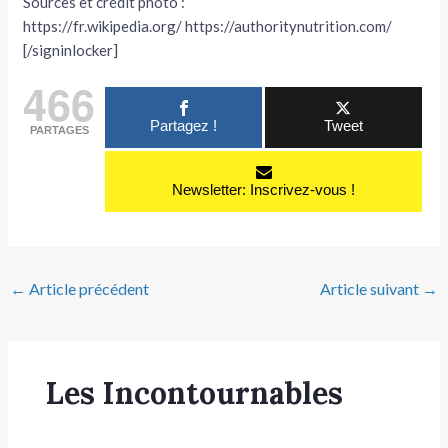
Sources et crédit photo :
https://fr.wikipedia.org/ https://authoritynutrition.com/
[/signinlocker]
466
Partagez !
Tweet
PARTAGES
Newsletter: Inscrivez-vous !
←
Article précédent
Article suivant
→
Les Incontournables