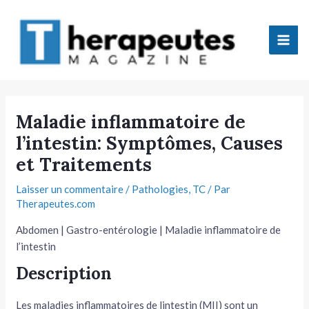
Aller
Mai
au
Men
contenu
tateur
Maladie inflammatoire de
l’intestin: Symptômes, Causes
tateur
et Traitements
tateur
Laisser un commentaire
/
Pathologies
,
TC
/ Par
Therapeutes.com
tateur
Abdomen | Gastro-entérologie | Maladie inflammatoire de
l’intestin
Description
tateur
Les maladies inflammatoires de lintestin (MII) sont un