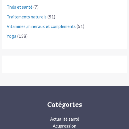
Thés et santé
(7)
Traitements naturels
(51)
Vitamines, minéraux et compléments
(51)
Yoga
(138)
Catégories
Actualité santé
Acupression