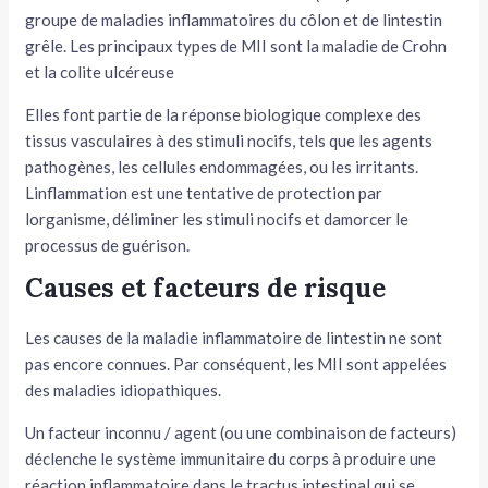
groupe de maladies inflammatoires du côlon et de lintestin
tateur
grêle. Les principaux types de MII sont la maladie de Crohn
et la colite ulcéreuse
tateur
Elles font partie de la réponse biologique complexe des
tateur
tissus vasculaires à des stimuli nocifs, tels que les agents
pathogènes, les cellules endommagées, ou les irritants.
Linflammation est une tentative de protection par
lorganisme, déliminer les stimuli nocifs et damorcer le
processus de guérison.
Causes et facteurs de risque
Les causes de la maladie inflammatoire de lintestin ne sont
pas encore connues. Par conséquent, les MII sont appelées
des maladies idiopathiques.
Un facteur inconnu / agent (ou une combinaison de facteurs)
déclenche le système immunitaire du corps à produire une
réaction inflammatoire dans le tractus intestinal qui se