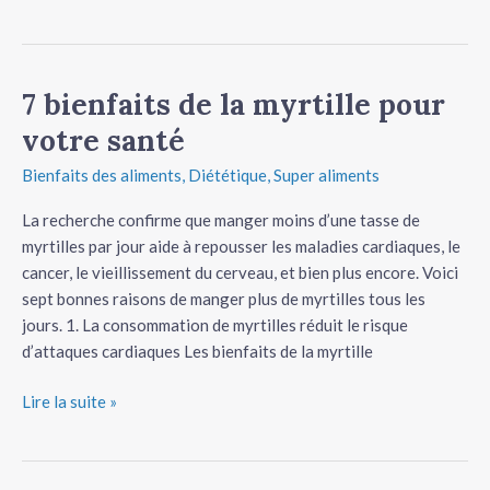
7 bienfaits de la myrtille pour
7
bienfaits
votre santé
de
Bienfaits des aliments
,
Diététique
,
Super aliments
la
myrtille
La recherche confirme que manger moins d’une tasse de
pour
myrtilles par jour aide à repousser les maladies cardiaques, le
votre
cancer, le vieillissement du cerveau, et bien plus encore. Voici
santé
sept bonnes raisons de manger plus de myrtilles tous les
jours. 1. La consommation de myrtilles réduit le risque
d’attaques cardiaques Les bienfaits de la myrtille
Lire la suite »