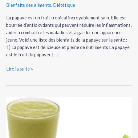
Bienfaits des aliments
,
Diététique
la
papaye
La papaye est un fruit tropical incroyablement sain. Elle est
prouvés
bourrée d’antioxydants qui peuvent réduire les inflammations,
scientifiquement
aider à combattre les maladies et à garder une apparence
jeune. Voici une liste des bienfaits de la papaye sur la santé :
1) La papaye est délicieuse et pleine de nutriments La papaye
est le fruit du papayer. […]
Lire la suite »
6
bienfaits
du
jus
de
radis