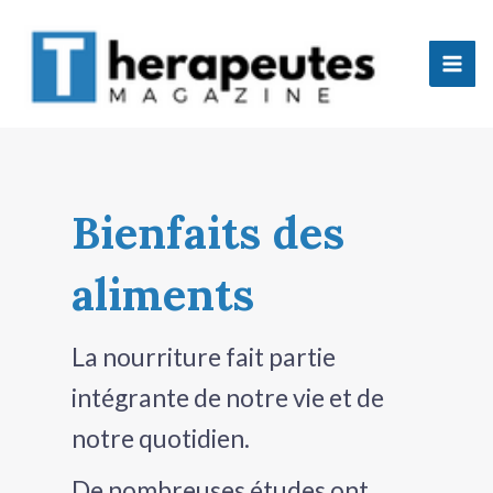
Aller
Mai
au
Men
contenu
tateur
Bienfaits des
tateur
aliments
tateur
tateur
La nourriture fait partie
intégrante de notre vie et de
notre quotidien.
tateur
De nombreuses études ont