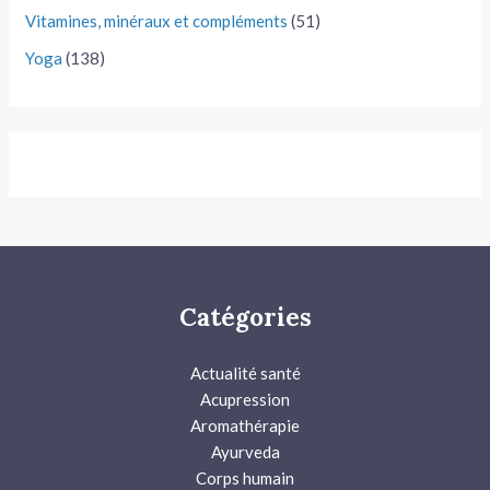
Vitamines, minéraux et compléments
(51)
Yoga
(138)
Catégories
Actualité santé
Acupression
Aromathérapie
Ayurveda
Corps humain