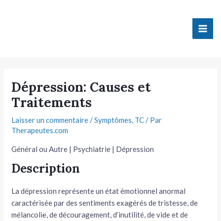
Aller
Mai
au
Men
contenu
tateur
Dépression: Causes et
Traitements
tateur
Laisser un commentaire
/
Symptômes
,
TC
/ Par
tateur
Therapeutes.com
tateur
Général ou Autre | Psychiatrie | Dépression
Description
La dépression représente un état émotionnel anormal
caractérisée par des sentiments exagérés de tristesse, de
tateur
mélancolie, de découragement, d’inutilité, de vide et de