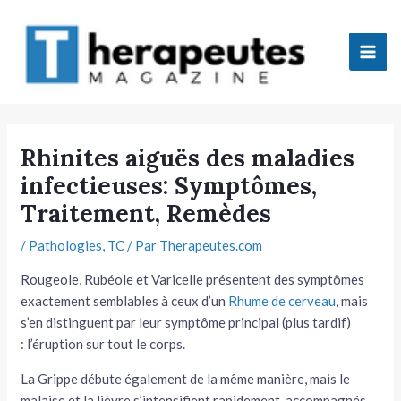
Aller
Mai
au
Men
contenu
tateur
Rhinites aiguës des maladies
infectieuses: Symptômes,
tateur
Traitement, Remèdes
tateur
/
Pathologies
,
TC
/ Par
Therapeutes.com
tateur
Rougeole, Rubéole et Varicelle présentent des symptômes
exac­tement semblables à ceux d’un
Rhume de cerveau
, mais
s’en distin­guent par leur symptôme principal (plus tardif)
: l’éruption sur tout le corps.
La Grippe débute également de la même manière, mais le
tateur
malaise et la lièvre s’intensifient rapidement, ac­compagnés