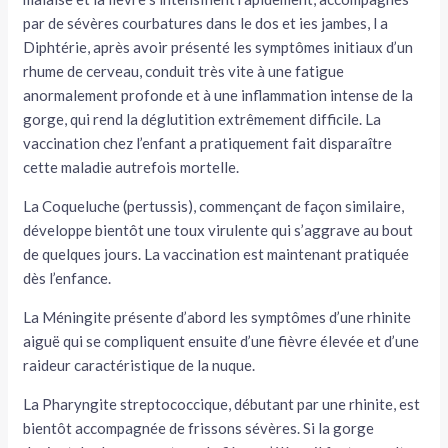
par de sévères courbatures dans le dos et ies jambes, l a
tateur
Diphtérie, après avoir présenté les symptômes initiaux d’un
rhume de cerveau, conduit très vite à une fatigue
tateur
anormalement profonde et à une inflam­mation intense de la
gorge, qui rend la déglutition extrêmement difficile. La
tateur
vaccination chez l’enfant a prati­quement fait disparaître
cette maladie autrefois mortelle.
La Coqueluche (pertussis), commen­çant de façon similaire,
développe bien­tôt une toux virulente qui s’aggrave au bout
de quelques jours. La vaccination est maintenant pratiquée
dès l’enfance.
La Méningite présente d’abord les symptômes d’une rhinite
aiguë qui se compliquent ensuite d’une fièvre élevée et d’une
raideur caractéristique de la nuque.
La Pharyngite streptococcique, débu­tant par une rhinite, est
bientôt ac­compagnée de frissons sévères. Si la gorge