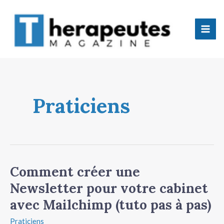
Aller
Mai
au
Men
contenu
tateur
Praticiens
tateur
tateur
tateur
Comment créer une
Comment
créer
Newsletter pour votre cabinet
une
avec Mailchimp (tuto pas à pas)
Newsletter
pour
tateur
Praticiens