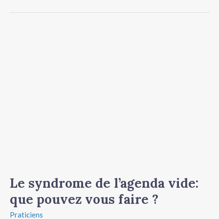
Le
syndrome
de
l’agenda
vide:
que
pouvez
vous
faire
?
Le syndrome de l’agenda vide:
que pouvez vous faire ?
Praticiens