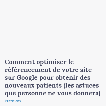
Comment
optimiser
le
référencement
de
votre
site
sur
Google
pour
obtenir
Comment optimiser le
des
référencement de votre site
nouveaux
patients
sur Google pour obtenir des
(les
nouveaux patients (les astuces
astuces
que personne ne vous donnera)
que
personne
Praticiens
ne