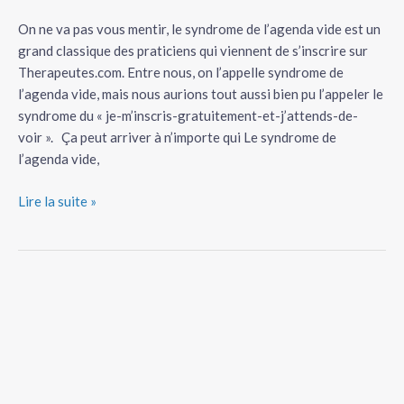
On ne va pas vous mentir, le syndrome de l’agenda vide est un
grand classique des praticiens qui viennent de s’inscrire sur
Therapeutes.com. Entre nous, on l’appelle syndrome de
l’agenda vide, mais nous aurions tout aussi bien pu l’appeler le
syndrome du « je-m’inscris-gratuitement-et-j’attends-de-
voir ». Ça peut arriver à n’importe qui Le syndrome de
l’agenda vide,
Lire la suite »
Obtenez
des
patients
rapidement
avec
votre