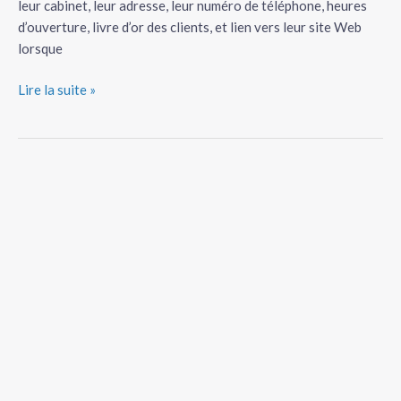
leur cabinet, leur adresse, leur numéro de téléphone, heures
d’ouverture, livre d’or des clients, et lien vers leur site Web
lorsque
Lire la suite »
5
façons
de
faire
de
la
publicité
sur
internet
pour
votre