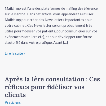
votre
tateur
cabinet
Mailchimp est l’une des plateformes de mailing de référence
avec
sur le marché. Dans cet article, vous apprendrez à utiliser
tateur
Mailchimp
Mailchimp pour créer des Newsletters impactantes pour
(tuto
votre cabinet. Ces Newsletter seront probablement très
tateur
pas
utiles pour fidéliser vos patients, pour communiquer sur vos
à
évènements (ateliers etc), et pour développer une forme
pas)
d’autorité dans votre pratique. Avant […]
Lire la suite »
Après la 1ère consultation : Ces
Après
la
réflexes pour fidéliser vos
1ère
clients
consultation :
Ces
Praticiens