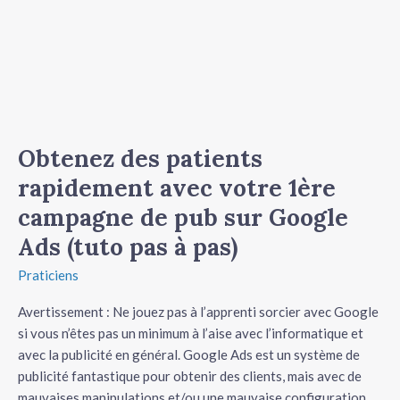
1ère
campagne
de
pub
sur
Google
Ads
Obtenez des patients
(tuto
rapidement avec votre 1ère
pas
campagne de pub sur Google
à
pas)
Ads (tuto pas à pas)
Praticiens
Avertissement : Ne jouez pas à l’apprenti sorcier avec Google
si vous n’êtes pas un minimum à l’aise avec l’informatique et
avec la publicité en général. Google Ads est un système de
publicité fantastique pour obtenir des clients, mais avec de
mauvaises manipulations et/ou une mauvaise configuration,