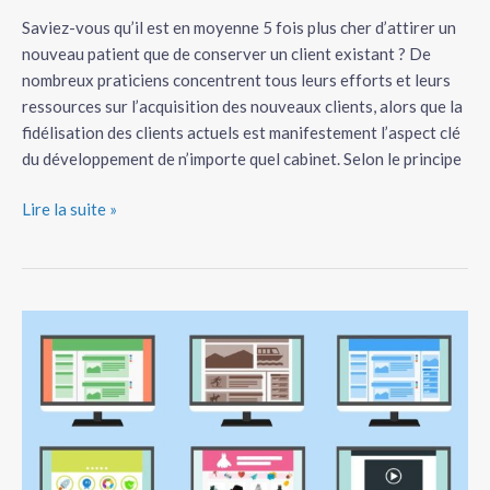
réflexes
pour
Saviez-vous qu’il est en moyenne 5 fois plus cher d’attirer un
fidéliser
nouveau patient que de conserver un client existant ? De
vos
nombreux praticiens concentrent tous leurs efforts et leurs
clients
ressources sur l’acquisition des nouveaux clients, alors que la
fidélisation des clients actuels est manifestement l’aspect clé
du développement de n’importe quel cabinet. Selon le principe
Lire la suite »
Comment
rendre
votre
cabinet
incontournable
sur
internet