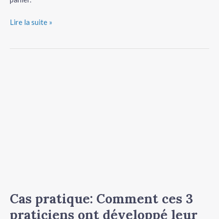
Lire la suite »
Cas
pratique:
Comment
ces
3
praticiens
ont
développé
leur
cabinet
avec
Cas pratique: Comment ces 3
Therapeutes.com
praticiens ont développé leur