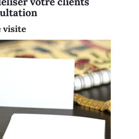
déliser votre clients
sultation
 visite