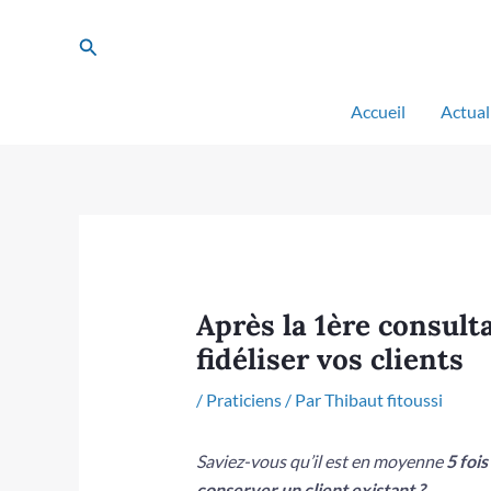
Aller
au
Rechercher
contenu
Accueil
Actual
Après la 1ère consulta
fidéliser vos clients
/
Praticiens
/ Par
Thibaut fitoussi
Saviez-vous qu’il est en moyenne
5 fois
conserver un client existant ?