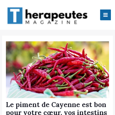
Aller
Mai
au
Men
contenu
tateur
tateur
tateur
tateur
Le piment de Cayenne est bon
pour votre cœur, vos intestins
tateur