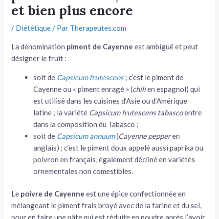
et bien plus encore
tateur
/
Diététique
/ Par
Therapeutes.com
tateur
La dénomination
piment de Cayenne
est ambiguë et peut
désigner le fruit :
tateur
soit de
Capsicum frutescens
; c’est le piment de
Cayenne ou « piment enragé » (
chili
en espagnol
) qui
est utilisé dans les cuisines d’Asie ou d’Amérique
latine ; la variété
Capsicum frutescens tabasco
entre
dans la composition du Tabasco ;
soit de
Capsicum annuum
(
Cayenne pepper
en
anglais) ; c’est le piment doux appelé aussi paprika ou
poivron en français
, également décliné en variétés
ornementales non comestibles.
Le
poivre de Cayenne
est une épice confectionnée en
mélangeant le piment frais broyé avec de la farine et du sel,
pour en faire une pâte qui est réduite en poudre après l’avoir