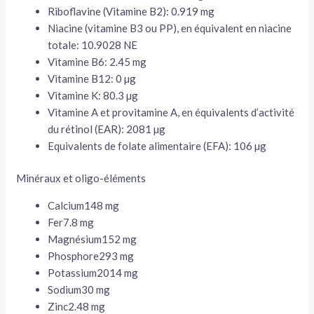
Riboflavine (Vitamine B2):
0.919 mg
Niacine (vitamine B3 ou PP), en équivalent en niacine
totale:
10.9028 NE
Vitamine B6:
2.45 mg
Vitamine B12:
0 µg
Vitamine K:
80.3 µg
Vitamine A et provitamine A, en équivalents d’activité
du rétinol (EAR):
2081 µg
Equivalents de folate alimentaire (EFA):
106 µg
Minéraux et oligo-éléments
Calcium
148 mg
Fer
7.8 mg
Magnésium
152 mg
Phosphore
293 mg
Potassium
2014 mg
Sodium
30 mg
Zinc
2.48 mg