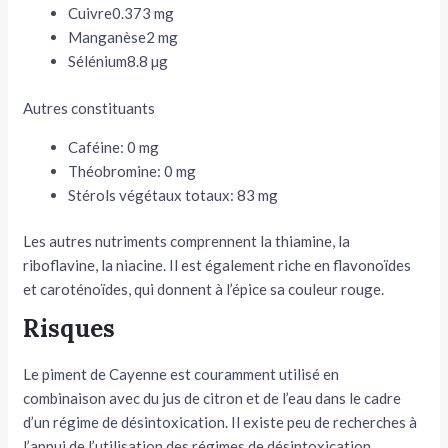
Cuivre
0.373 mg
Manganèse
2 mg
Sélénium
8.8 µg
Autres constituants
Caféine:
0 mg
Théobromine:
0 mg
Stérols végétaux totaux:
83 mg
Les autres nutriments comprennent la thiamine, la
riboflavine, la niacine. Il est également riche en flavonoïdes
et caroténoïdes, qui donnent à l’épice sa couleur rouge.
Risques
Le piment de Cayenne est couramment utilisé en
combinaison avec du jus de citron et de l’eau dans le cadre
d’un régime de désintoxication. Il existe peu de recherches à
l’appui de l’utilisation des régimes de désintoxication.