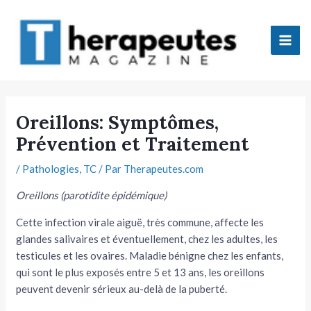
Aller
Mai
au
Men
contenu
tateur
Oreillons: Symptômes,
Prévention et Traitement
tateur
/
Pathologies
,
TC
/ Par
Therapeutes.com
tateur
Oreillons (parotidite épidémique)
tateur
Cette infection virale aiguë, très commune, affecte les
glandes salivaires et éventuellement, chez les adultes, les
testicules et les ovaires. Maladie bénigne chez les enfants,
qui sont le plus exposés entre 5 et 13 ans, les oreillons
peuvent devenir sérieux au-delà de la puberté.
tateur