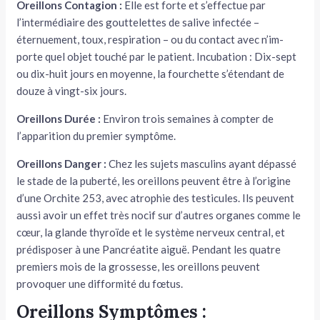
Oreillons Contagion :
Elle est forte et s’effectue par
l’intermédiaire des gouttelettes de salive infectée –
tateur
éternuement, toux, respiration – ou du contact avec n’im­
tateur
porte quel objet touché par le patient. Incubation : Dix-sept
ou dix-huit jours en moyenne, la fourchette s’étendant de
tateur
douze à vingt-six jours.
Oreillons Durée :
Environ trois semaines à comp­ter de
l’apparition du premier symp­tôme.
Oreillons Danger :
Chez les sujets masculins ayant dépassé
le stade de la puberté, les oreillons peuvent être à l’origine
d’une Orchite 253, avec atrophie des testicules. Ils peuvent
aussi avoir un effet très nocif sur d’autres organes comme le
cœur, la glande thyroïde et le système nerveux central, et
prédisposer à une Pancréatite aiguë. Pendant les quatre
premiers mois de la grossesse, les oreillons peu­vent
provoquer une difformité du fœtus.
Oreillons Symptômes :