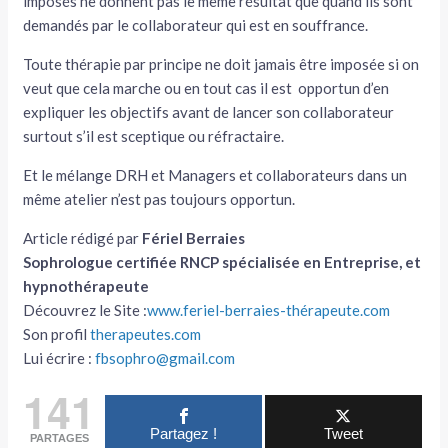
imposés ne donnent pas le même résultat que quand ils sont
demandés par le collaborateur qui est en souffrance.
Toute thérapie par principe ne doit jamais être imposée si on
veut que cela marche ou en tout cas il est opportun d’en
expliquer les objectifs avant de lancer son collaborateur
surtout s’il est sceptique ou réfractaire.
Et le mélange DRH et Managers et collaborateurs dans un
même atelier n’est pas toujours opportun.
Article rédigé par
Fériel Berraies
Sophrologue certifiée RNCP spécialisée en Entreprise, et
hypnothérapeute
Découvrez le Site :
www.feriel-berraies-thérapeute.com
Son profil
therapeutes.com
Lui écrire :
fbsophro@gmail.com
141
Partagez !
Tweet
PARTAGES