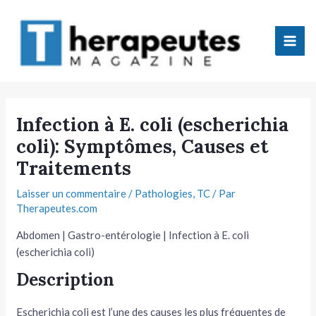
Aller
Mai
au
Men
contenu
tateur
Infection à E. coli (escherichia
coli): Symptômes, Causes et
tateur
Traitements
tateur
Laisser un commentaire
/
Pathologies
,
TC
/ Par
Therapeutes.com
tateur
Abdomen | Gastro-entérologie | Infection à E. coli
(escherichia coli)
Description
tateur
Escherichia coli est l’une des causes les plus fréquentes de