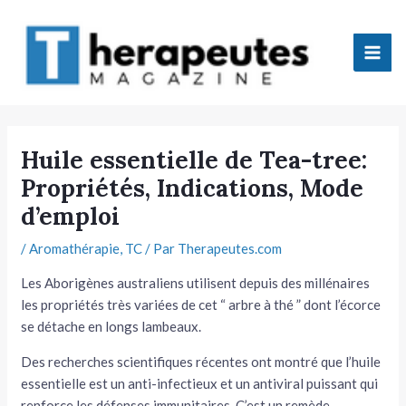
Aller
Mai
au
Men
contenu
tateur
Huile essentielle de Tea-tree:
Propriétés, Indications, Mode
tateur
d’emploi
tateur
/
Aromathérapie
,
TC
/ Par
Therapeutes.com
tateur
Les Aborigènes australiens utilisent depuis des millénaires
les propriétés très variées de cet “ arbre à thé ” dont l’écorce
se détache en longs lambeaux.
Des recherches scientifiques récentes ont montré que l’huile
essentielle est un anti-infectieux et un antiviral puis­sant qui
tateur
renforce les défenses immunitaires. C’est un remède