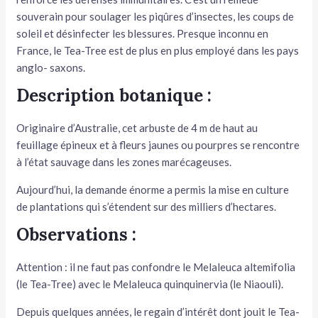
souverain pour soulager les piqûres d’insectes, les coups de
tateur
soleil et désinfecter les blessures. Presque inconnu en
France, le Tea-Tree est de plus en plus employé dans les pays
tateur
anglo- saxons.
tateur
Description botanique :
Originaire d’Australie, cet arbuste de 4 m de haut au
feuillage épineux et à fleurs jaunes ou pourpres se rencontre
à l’état sauvage dans les zones marécageuses.
Aujourd’hui, la demande énorme a permis la mise en cul­ture
de plantations qui s’étendent sur des milliers d’hectares.
Observations :
Attention : il ne faut pas confondre le Melaleuca altemi­folia
(le Tea-Tree) avec le Melaleuca quinquinervia (le Niaouli).
Depuis quelques années, le regain d’intérêt dont jouit le Tea-