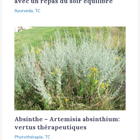
avec un repas du soir équilibré
Ayurveda
,
TC
Absinthe – Artemisia absinthium:
vertus thérapeutiques
Phytothérapie
,
TC