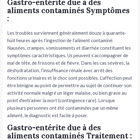
Gastro-entérite due à des
aliments contaminés Symptômes
tateur
:
tateur
Les troubles surviennent généralement douze à quarante-
tateur
huit heures après l’ingestion de l’aliment contaminé.
Nausées, crampes, vomisse­ments et diarrhée constituent les
symp­tômes caractéristiques. Us peuvent s’ac­compagner de
mal de tête, de frissons et de fièvre. Dans les cas sévères, la
déshydratation, l’insuffisance rénale avec arrêt des
fonctions urinaires et le choc sont possibles. L’affection peut
être bénigne au point de permettre au sujet de continuer son
activité normale mal­gré un léger malaise, ou bien grave au
point d’entraîner la mort (contingence rare). Lorsque
plusieurs personnes ont été contaminées par un même
aliment, le diagnostic est facile à poser.
Gastro-entérite due à des
aliments contaminés Traitement :