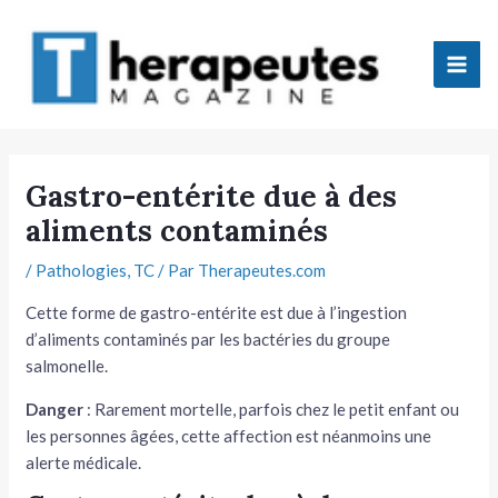
Aller
Mai
au
Men
contenu
tateur
Gastro-entérite due à des
aliments contaminés
tateur
/
Pathologies
,
TC
/ Par
Therapeutes.com
tateur
Cette forme de gastro-entérite est due à l’ingestion
tateur
d’aliments contaminés par les bactéries du groupe
salmonelle.
Danger
: Rarement mortelle, parfois chez le petit enfant ou
les personnes âgées, cette affection est néanmoins une
alerte médicale.
tateur