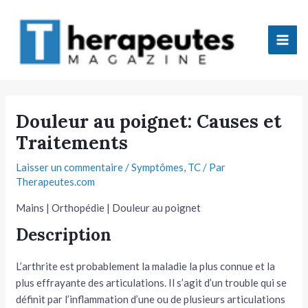
Aller
Mai
au
Men
contenu
tateur
Douleur au poignet: Causes et
Traitements
tateur
Laisser un commentaire
/
Symptômes
,
TC
/ Par
tateur
Therapeutes.com
tateur
Mains | Orthopédie | Douleur au poignet
Description
L’arthrite est probablement la maladie la plus connue et la
plus effrayante des articulations. Il s’agit d’un trouble qui se
tateur
définit par l’inflammation d’une ou de plusieurs articulations