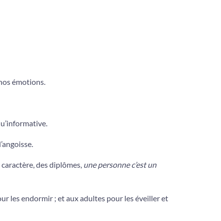
 nos émotions.
qu’informative.
l’angoisse.
 caractère, des diplômes,
une
personne
c’est
un
r les endormir ; et aux adultes pour les éveiller et