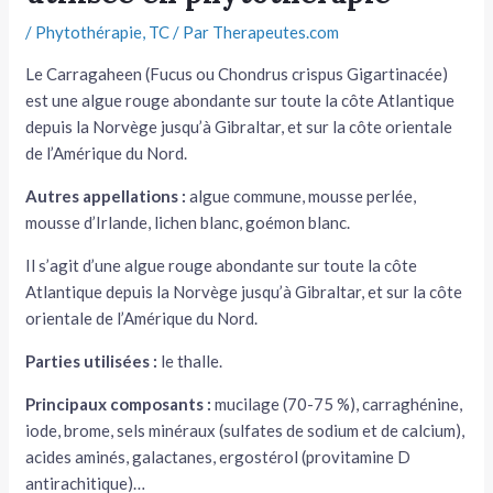
/
Phytothérapie
,
TC
/ Par
Therapeutes.com
tateur
Le Carragaheen (Fucus ou Chondrus crispus Gigartinacée)
tateur
est une algue rouge abondante sur toute la côte Atlantique
depuis la Norvège jusqu’à Gibraltar, et sur la côte orientale
tateur
de l’Amérique du Nord.
Autres appellations :
algue commune, mousse perlée,
mousse d’Irlande, lichen blanc, goémon blanc.
Il s’agit d’une algue rouge abondante sur toute la côte
Atlantique depuis la Norvège jusqu’à Gibraltar, et sur la côte
orientale de l’Amérique du Nord.
Parties utilisées :
le thalle.
Principaux composants :
mucilage (70-75 %), carraghénine,
iode, brome, sels minéraux (sulfates de sodium et de calcium),
acides aminés, galactanes, ergostérol (provitamine D
antirachitique)…