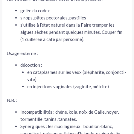
gelée du codex
sirops, pâtes pectorales, pastilles
s’utilise à l’état naturel dans la Faire trem­per les
algues sèches pendant quelques minutes. Couper fin
(1 cuillerée à café par personne).
Usage externe :
décoction :
en cataplasmes sur les yeux (blépharite, conjoncti­
vite)
en injections vaginales (vaginite, métrite)
N.B. :
Incompatibilités : chêne, kola, noix de Galle, noyer,
tormentille, tanins, tannates.
Synergiques : les mucilagineux : bouillon-blanc,
coquelicot, guimauve, lichen d’Islande, graine de lin,