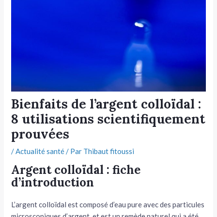
tateur
tateur
tateur
Bienfaits de l’argent colloïdal :
8 utilisations scientifiquement
prouvées
/
Actualité santé
/ Par
Thibaut fitoussi
Argent colloïdal : fiche
d’introduction
L’argent colloïdal est composé d’eau pure avec des particules
microscopiques d’argent, et est un remède naturel qui a été