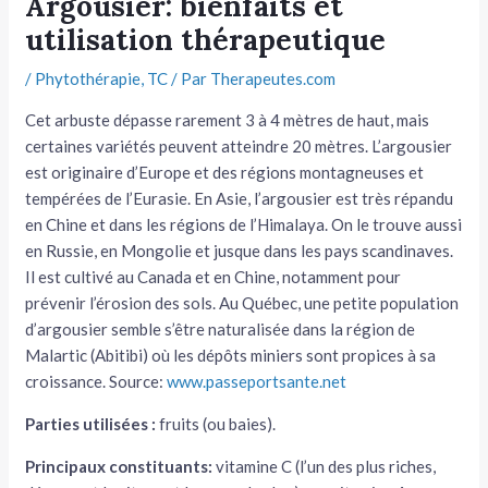
Argousier: bienfaits et
utilisation thérapeutique
tateur
/
Phytothérapie
,
TC
/ Par
Therapeutes.com
tateur
Cet arbuste dépasse rarement 3 à 4 mètres de haut, mais
tateur
certaines variétés peuvent atteindre 20 mètres. L’argousier
est originaire d’Europe et des régions montagneuses et
tempérées de l’Eurasie. En Asie, l’argousier est très répandu
en Chine et dans les régions de l’Himalaya. On le trouve aussi
en Russie, en Mongolie et jusque dans les pays scandinaves.
Il est cultivé au Canada et en Chine, notamment pour
prévenir l’érosion des sols. Au Québec, une petite population
d’argousier semble s’être naturalisée dans la région de
Malartic (Abitibi) où les dépôts miniers sont propices à sa
croissance. Source:
www.passeportsante.net
Parties utilisées :
fruits (ou baies).
Principaux constituants:
vitamine C (l’un des plus riches,