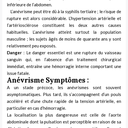
inférieure de l’abdomen.
tateur
L’anévrisme peut être dû à la syphilis
tertiaire ; le risque de
rupture est alors considérable. L’hypertension artérielle
et
tateur
l’artériosclérose constituent les deux autres causes
habituelles. L’anévrisme atteint surtout la population
tateur
masculine ; les sujets âgés de moins de quarante ans y sont
relativement peu exposés.
Danger
: Le danger essentiel est une rupture du vaisseau
sanguin qui, en l’absence d’un traitement chirurgical
immédiat, entraîne une hémorragie in­terne comportant une
issue fatale.
Anévrisme Symptômes :
A un stade précoce, les anévrismes sont souvent
asymptomati­ques. Plus tard, ils s’accompagnent d’un pouls
accéléré et d’une chute rapide de la tension artérielle, en
particulier en cas d’hémorragie.
La localisation la plus dangereuse est celle de l’aorte
abdominale dont la pulsa­tion est perceptible en raison de sa