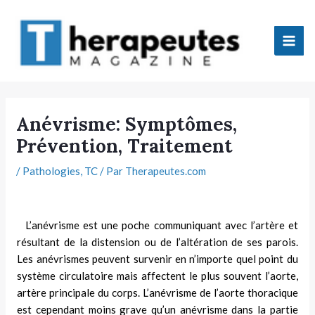
Aller
Mai
au
Men
contenu
tateur
Anévrisme: Symptômes,
Prévention, Traitement
tateur
/
Pathologies
,
TC
/ Par
Therapeutes.com
tateur
tateur
L’anévrisme est une poche communi­quant avec l’artère et
résultant de la distension ou de l’altération de ses parois.
Les anévrismes peuvent survenir en n’importe quel point du
système circulatoire mais affectent le plus sou­vent l’aorte,
artère principale du corps. L’anévrisme de l’aorte thoracique
tateur
est cependant moins grave qu’un anévrisme dans la partie