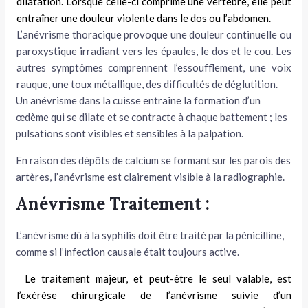
dilata­tion. Lorsque celle-ci comprime une ver­tèbre, elle peut
entraîner une douleur violente dans le dos ou l’abdomen.
L’anévrisme thoracique provoque une douleur continuelle ou
paroxystique irradiant vers les épaules, le dos et le cou. Les
autres symptômes compren­nent l’essoufflement, une voix
rauque, une toux métallique, des difficultés de déglutition.
Un anévrisme dans la cuisse entraîne la formation d’un
œdème qui se dilate et se contracte à chaque battement ; les
pulsations sont visibles et sensibles à la palpation.
En raison des dépôts de calcium se formant sur les parois des
artères, l’anévrisme est clairement visible à la radiographie.
Anévrisme Traitement :
L’anévrisme dû à la syphi­lis doit être traité par la pénicilline,
comme si l’infection causale était tou­jours active.
Le traitement majeur, et peut-être le seul valable, est
l’exérèse chirurgicale de l’anévrisme suivie d’un