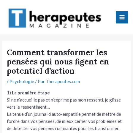
Aller
Mai
au
Men
contenu
tateur
Comment transformer les
pensées qui nous figent en
tateur
potentiel d’action
tateur
/
Psychologie
/ Par
Therapeutes.com
tateur
1) La première étape
Si ne n’accueille pas et n’exprime pas mon ressenti, je glisse
vers le ressentiment…
La tenue d’un journal d’auto-empathie permet de mettre de
l’ordre dans vos pensées, de mieux cerner vos problèmes et
de détecter vos pensées ruminantes pour les transformer.
tateur