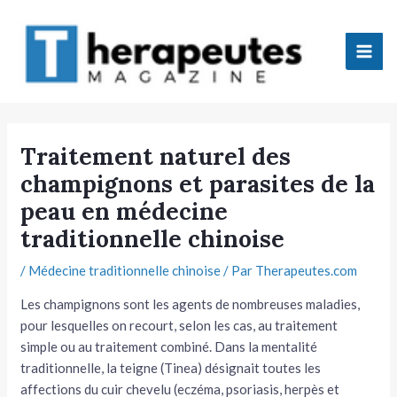
Aller
Mai
au
Men
contenu
tateur
Traitement naturel des
champignons et parasites de la
tateur
peau en médecine
tateur
traditionnelle chinoise
tateur
/
Médecine traditionnelle chinoise
/ Par
Therapeutes.com
Les champignons sont les agents de nombreuses maladies,
pour lesquelles on recourt, selon les cas, au traitement
simple ou au traite­ment combiné. Dans la mentalité
traditionnelle, la teigne (Tinea) désignait toutes les
tateur
affections du cuir chevelu (eczéma, psoriasis, herpès et