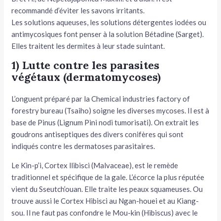
recommandé d’éviter les savons irritants.
Les solutions aqueuses, les solutions détergentes iodées ou
anti­mycosiques font penser à la solution Bétadine (Sarget).
Elles traitent les dermites à leur stade suintant.
1) Lutte contre les parasites
végétaux (dermatomycoses)
L’onguent préparé par la Chemical industries factory of
forestry bureau (Tsaiho) soigne les diverses mycoses. Il est à
base de Pinus (Lignum Pini nodi tumorisati). On extrait les
goudrons antiseptiques des divers conifères qui sont
indiqués contre les dermatoses parasi­taires.
Le Kin-p’i, Cortex llibisci (Malvaceae), est le remède
traditionnel et spécifique de la gale. L’écorce la plus réputée
vient du Sseu­tch’ouan. Elle traite les peaux squameuses. Ou
trouve aussi le Cor­tex Hibisci au Ngan-houei et au Kiang-
sou. Il ne faut pas confondre le Mou-kin (Hibiscus) avec le