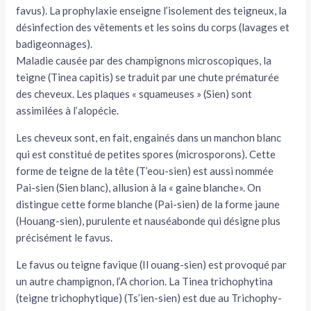
favus). La prophylaxie enseigne l’isolement des teigneux, la
tateur
désinfection des vêtements et les soins du corps (lavages et
badi­geonnages).
tateur
Maladie causée par des champignons microscopiques, la
teigne (Tinea capitis) se traduit par une chute prématurée
tateur
des cheveux. Les plaques « squameuses » (Sien) sont
assimilées à l’alopécie.
Les che­veux sont, en fait, engainés dans un manchon blanc
qui est constitué de petites spores (microsporons). Cette
forme de teigne de la tête (T’eou-sien) est aussi nommée
Pai-sien (Sien blanc), allusion à la « gaine blanche». On
distingue cette forme blanche (Pai-sien) de la forme jaune
(Houang-sien), purulente et nauséabonde qui désigne plus
précisément le favus.
Le favus ou teigne favique (Il ouang-sien) est provoqué par
un autre champignon, l’A chorion. La Tinea tricho­phytina
(teigne trichophytique) (Ts’ien-sien) est due au Trichophy­