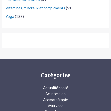
Vitamines, minéraux et compléments
(51)
Yoga
(138)
Catégories
Actualité santé
Acupression
Aromathérapie
Ayurveda