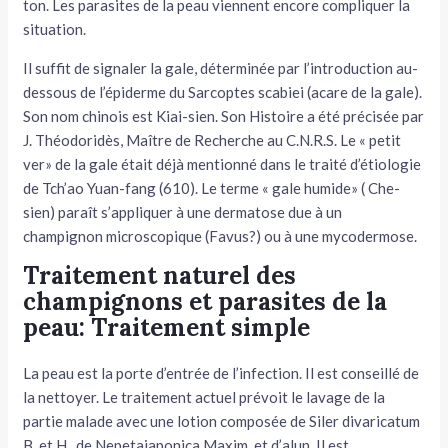
ton. Les parasites de la peau viennent encore compliquer la
situa­tion.
Il suffit de signaler la gale, déterminée par l’introduction au-
dessous de l’épiderme du Sarcoptes scabiei (acare de la gale).
Son nom chinois est Kiai-sien. Son Histoire a été précisée par
J. Théodo­ridès, Maître de Recherche au C.N.R.S. Le « petit
ver» de la gale était déjà mentionné dans le traité d’étiologie
de Tch’ao Yuan-fang (610). Le terme « gale humide» ( Che-
sien) paraît s’appliquer à une dermatose due à un
champignon microscopique (Favus?) ou à une mycodermose.
Traitement naturel des
champignons et parasites de la
peau: Traitement simple
La peau est la porte d’entrée de l’infection. Il est conseillé de
la nettoyer. Le traitement actuel prévoit le lavage de la
partie malade avec une lotion composée de Siler divaricatum
B. et H., de Nepetajaponica Maxim. et d’alun. Il est