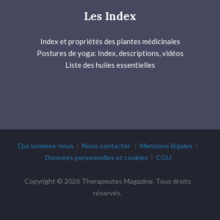
Les Index
Index et propriétés des plantes médicinales
Postures de yoga: Index, descriptions, vidéos
Liste des huiles essentielles
Qui sommes-nous
|
Nous contacter
|
Mentions légales
|
Données personnelles et cookies
|
CGU
Copyright © 2026 Therapeutes Magazine. Tous droits
réservés.