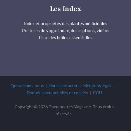
Les Index
Index et propriétés des plantes médicinales
Postures de yoga: Index, descriptions, vidéos
Liste des huiles essentielles
Qui sommes-nous
|
Nous contacter
|
Mentions légales
|
Données personnelles et cookies
|
CGU
Copyright © 2026 Therapeutes Magazine. Tous droits
réservés.