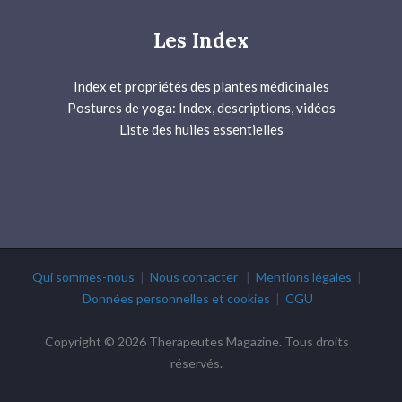
Les Index
Index et propriétés des plantes médicinales
Postures de yoga: Index, descriptions, vidéos
Liste des huiles essentielles
Qui sommes-nous
|
Nous contacter
|
Mentions légales
|
Données personnelles et cookies
|
CGU
Copyright © 2026 Therapeutes Magazine. Tous droits
réservés.