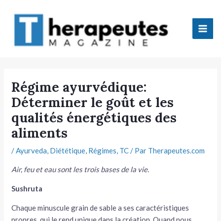
Aller
Mai
au
Men
contenu
tateur
Régime ayurvédique:
Déterminer le goût et les
tateur
qualités énergétiques des
tateur
aliments
tateur
/
Ayurveda
,
Diététique
,
Régimes
,
TC
/ Par
Therapeutes.com
Air, feu et eau sont les trois bases de la vie.
Sushruta
Chaque minuscule grain de sable a ses caractéris­tiques
tateur
propres, qui le rend unique dans la création. Quand nous