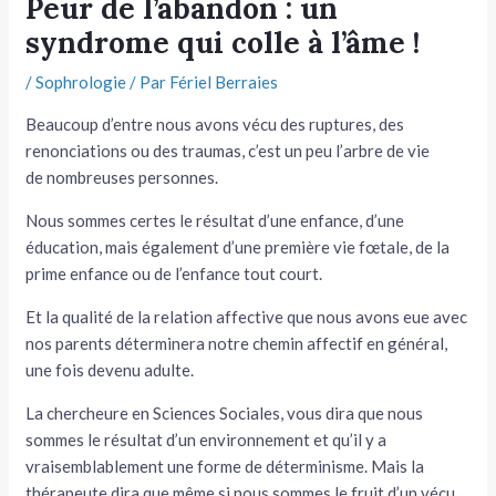
Peur de l’abandon : un
syndrome qui colle à l’âme !
tateur
/
Sophrologie
/ Par
Fériel Berraies
tateur
Beaucoup d’entre nous avons vécu des ruptures, des
tateur
renonciations ou des traumas, c’est un peu l’arbre de vie
de nombreuses personnes.
Nous sommes certes le résultat d’une enfance, d’une
éducation, mais également d’une première vie fœtale, de la
prime enfance ou de l’enfance tout court.
Et la qualité de la relation affective que nous avons eue avec
nos parents déterminera notre chemin affectif en général,
une fois devenu adulte.
La chercheure en Sciences Sociales, vous dira que nous
sommes le résultat d’un environnement et qu’il y a
vraisemblablement une forme de déterminisme. Mais la
thérapeute dira que même si nous sommes le fruit d’un vécu,