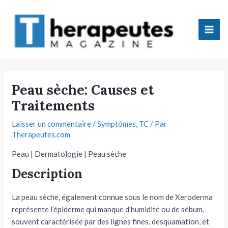
Aller
Mai
au
Men
contenu
tateur
Peau sèche: Causes et
Traitements
tateur
Laisser un commentaire
/
Symptômes
,
TC
/ Par
tateur
Therapeutes.com
tateur
Peau | Dermatologie | Peau sèche
Description
La peau sèche, également connue sous le nom de Xeroderma
représente l’épiderme qui manque d’humidité ou de sébum,
tateur
souvent caractérisée par des lignes fines, desquamation, et