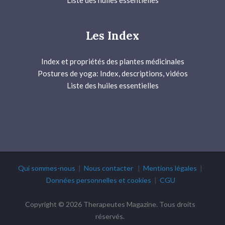
Liste des huiles essentielles
Les Index
Index et propriétés des plantes médicinales
Postures de yoga: Index, descriptions, vidéos
Liste des huiles essentielles
Qui sommes-nous
|
Nous contacter
|
Mentions légales
|
Données personnelles et cookies
|
CGU
Copyright © 2026 Therapeutes Magazine. Tous droits
réservés.