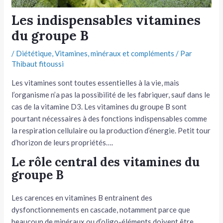
tateur
Les indispensables vitamines
du groupe B
tateur
/
Diététique
,
Vitamines, minéraux et compléments
/ Par
tateur
Thibaut fitoussi
Les vitamines sont toutes essentielles à la vie, mais
l’organisme n’a pas la possibilité de les fabriquer, sauf dans le
cas de la vitamine D3. Les vitamines du groupe B sont
pourtant nécessaires à des fonctions indispensables comme
la respiration cellulaire ou la production d’énergie. Petit tour
d’horizon de leurs propriétés….
Le rôle central des vitamines du
groupe B
Les carences en vitamines B entrainent des
dysfonctionnements en cascade, notamment parce que
beaucoup de minéraux ou d’oligo-éléments doivent être