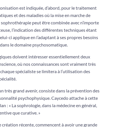
ronisation est indiquée, d’abord, pour le traitement
atiques et des maladies où la mise en marche de
La sophrothérapie peut être combinée avec n’importe
se, l’in­dication des différentes techniques étant
 celui-ci applique en l’adaptant à ses propres besoins
e dans le domaine psychosomatique.
iques doivent intéresser essentiellement deux
conscience, où nos connaissances sont vraiment très
chaque spécialiste se limitera à l’utilisation des
écialité.
un très grand avenir, consiste dans la prévention des
sonnalité psychophysique. Caycedo attache à cette
an : « La sophrologie, dans la médecine en général,
ntive que curative. »
 création récente, commencent à avoir une grande