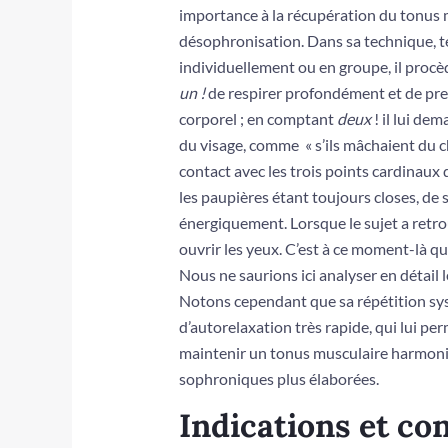
importance à la récupération du tonus 
désophronisation. Dans sa technique, tel
individuellement ou en groupe, il procède
un !
de respirer profondément et de pr
corporel ; en comptant
deux
! il lui de
du visage, comme « s’ils mâchaient du ch
contact avec les trois points cardinaux
les paupières étant toujours closes, de 
énergiquement. Lorsque le sujet a retro
ouvrir les yeux. C’est à ce moment-là q
Nous ne saurions ici analyser en détail
Notons cependant que sa répétition sys
d’autorelaxation très rapide, qui lui per
maintenir un tonus musculaire harmo­ni
sophroniques plus élaborées.
Indications et co