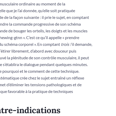
musculaire ordinaire au moment de la
le que je l’ai donnée, qu’elle soit pratiquée
 de la façon suivante : il prie le sujet, en comptant
endre la commande progressive de son schéma
mande de bouger les orteils, les doigts et les muscles
ewing-gtnn ». C’est ce qu’il appelle « prendre
 du schéma corporel ». En comptant
trois !
il demande,
s’étirer librement, d’abord avec douceur puis
uvé la plénitude de son contrôle musculaire, il peut
ue s’établira le dialogue pendant quelques minutes.
 le pourquoi et le comment de cette technique.
tématique crée chez le sujet entraîné un réflexe
met d’éliminer les ten­sions pathologiques et de
que favorable à la pratique de techniques
ntre-indications