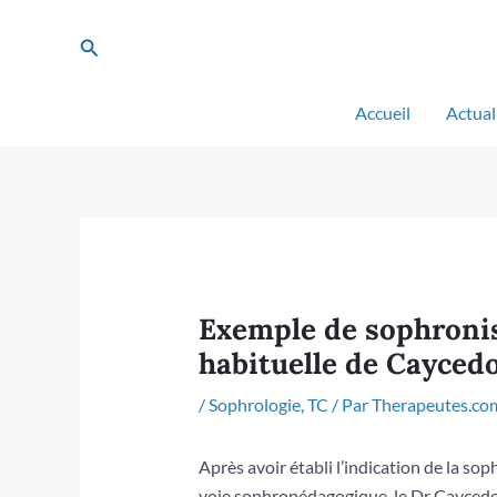
Aller
au
Rechercher
contenu
Accueil
Actual
Exemple de sophronis
habituelle de Cayced
/
Sophrologie
,
TC
/ Par
Therapeutes.co
Après avoir établi l’indication de la so
voie sophropédagogique, le Dr Caycedo 