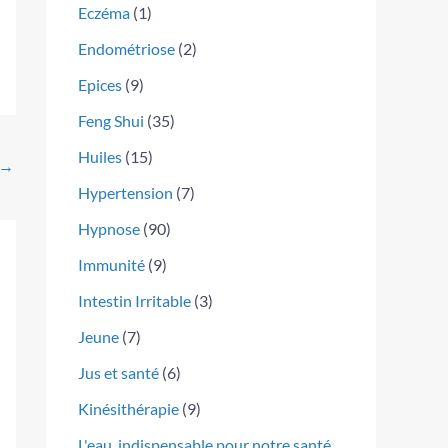
Eczéma
(1)
Endométriose
(2)
Epices
(9)
Feng Shui
(35)
Huiles
(15)
→
Hypertension
(7)
Hypnose
(90)
Immunité
(9)
Intestin Irritable
(3)
Jeune
(7)
Jus et santé
(6)
Kinésithérapie
(9)
L'eau, indispensable pour notre santé