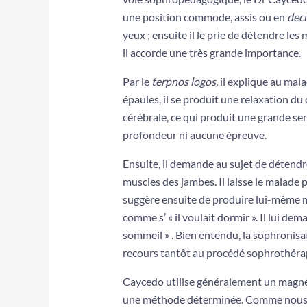
une position commode, assis ou en
dec
yeux ; ensuite il le prie de déten­dre l
il accorde une très grande importance.
Par le
terpnos logos,
il explique au mal
épaules, il se produit une relaxation du 
cérébrale, ce qui produit une grande sen
profondeur ni aucune épreuve.
Ensuite, il demande au sujet de détendre
muscles des jambes. Il laisse le malade p
suggère ensuite de produire lui-même 
comme s’ « il voulait dormir ». Il lui de
sommeil » . Bien entendu, la sophroni­sat
recours tantôt au procédé sophrothéra
Caycedo utilise généralement un magné
une méthode déter­minée. Comme nous l’