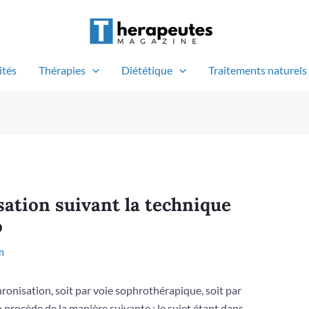
ités
Thérapies
Diététique
Traitements naturels
ation suivant la technique
o
m
phronisation, soit par voie sophrothérapique, soit par
procède de la manière suivante : le sujet étant dans