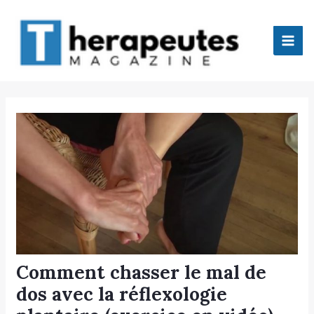
Aller
Mai
au
Men
contenu
tateur
tateur
tateur
tateur
Comment chasser le mal de
dos avec la réflexologie
tateur