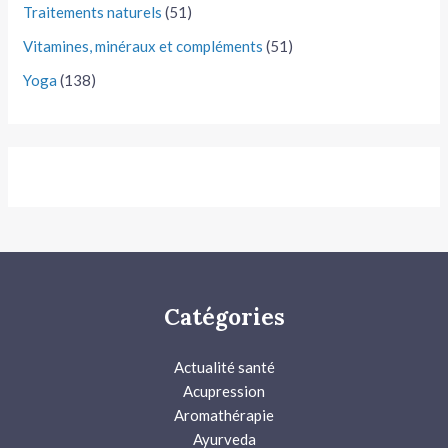
Traitements naturels
(51)
Vitamines, minéraux et compléments
(51)
Yoga
(138)
Catégories
Actualité santé
Acupression
Aromathérapie
Ayurveda