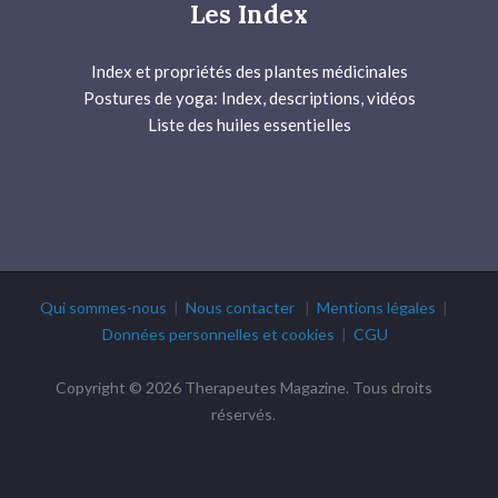
Les Index
Index et propriétés des plantes médicinales
Postures de yoga: Index, descriptions, vidéos
Liste des huiles essentielles
Qui sommes-nous
|
Nous contacter
|
Mentions légales
|
Données personnelles et cookies
|
CGU
Copyright © 2026 Therapeutes Magazine. Tous droits
réservés.