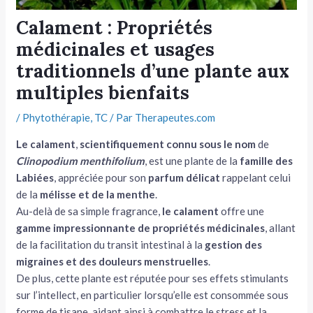
tateur
Calament : Propriétés
médicinales et usages
tateur
traditionnels d’une plante aux
tateur
multiples bienfaits
/
Phytothérapie
,
TC
/ Par
Therapeutes.com
Le calament
,
scientifiquement
connu sous le nom
de
Clinopodium menthifolium
, est une plante de la
famille des
Labiées
, appréciée pour son
parfum délicat
rappelant celui
de la
mélisse et de la menthe
.
Au-delà de sa simple fragrance,
le
calament
offre une
gamme impressionnante de propriétés médicinales
, allant
de la facilitation du transit intestinal à la
gestion des
migraines et des
douleurs menstruelles
.
De plus, cette plante est réputée pour ses effets stimulants
sur l’intellect, en particulier lorsqu’elle est consommée sous
forme de tisane, aidant ainsi à combattre le stress et la