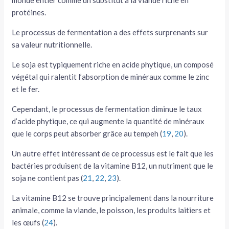
monde entier comme un substitut à la viande riche en
protéines.
Le processus de fermentation a des effets surprenants sur
sa valeur nutritionnelle.
Le soja est typiquement riche en acide phytique, un composé
végétal qui ralentit l’absorption de minéraux comme le zinc
et le fer.
Cependant, le processus de fermentation diminue le taux
d’acide phytique, ce qui augmente la quantité de minéraux
que le corps peut absorber grâce au tempeh (
19
,
20
).
Un autre effet intéressant de ce processus est le fait que les
bactéries produisent de la vitamine B12, un nutriment que le
soja ne contient pas (
21
,
22
,
23
).
La vitamine B12 se trouve principalement dans la nourriture
animale, comme la viande, le poisson, les produits laitiers et
les œufs (
24
).