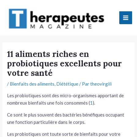
Aller
Mai
au
Men
contenu
tateur
11 aliments riches en
probiotiques excellents pour
tateur
votre santé
tateur
/
Bienfaits des aliments
,
Diététique
/ Par
theovirgili
tateur
Les probiotiques sont des micro-organismes apportant de
nombreux bienfaits une fois consommés (
1
).
Ce sont le plus souvent des bactéries bénéfiques occupant
une fonction particulière dans le corps.
tateur
Les probiotiques ont toute sorte de bienfaits pour votre