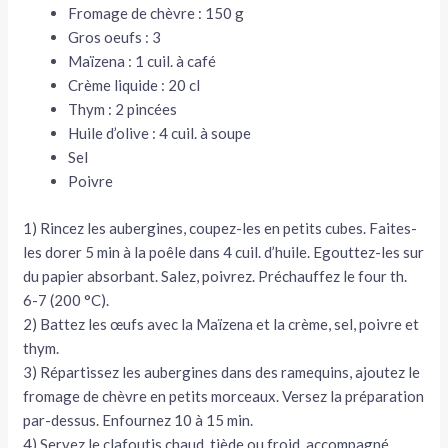
Fromage de chèvre : 150 g
Gros oeufs : 3
Maïzena : 1 cuil. à café
Crème liquide : 20 cl
Thym : 2 pincées
Huile d’olive : 4 cuil. à soupe
Sel
Poivre
1) Rincez les aubergines, coupez-les en petits cubes. Faites-
les dorer 5 min à la poêle dans 4 cuil. d’huile. Egouttez-les sur
du papier absorbant. Salez, poivrez. Préchauffez le four th.
6-7 (200 °C).
2) Battez les œufs avec la Maïzena et la crème, sel, poivre et
thym.
3) Répartissez les aubergines dans des ramequins, ajoutez le
fromage de chèvre en petits morceaux. Versez la préparation
par-dessus. Enfournez 10 à 15 min.
4) Servez le clafoutis chaud, tiède ou froid, accompagné