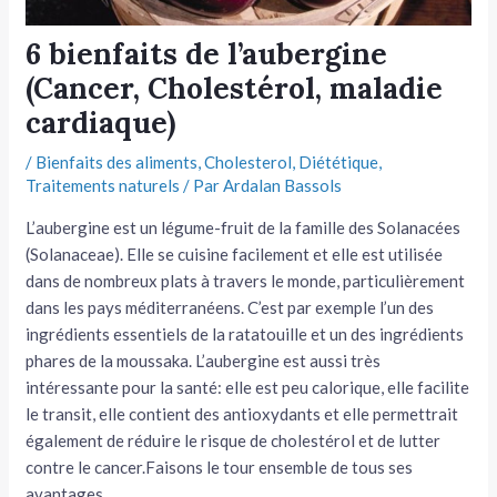
tateur
6 bienfaits de l’aubergine
(Cancer, Cholestérol, maladie
tateur
cardiaque)
tateur
/
Bienfaits des aliments
,
Cholesterol
,
Diététique
,
Traitements naturels
/ Par
Ardalan Bassols
L’aubergine est un légume-fruit de la famille des Solanacées
(Solanaceae). Elle se cuisine facilement et elle est utilisée
dans de nombreux plats à travers le monde, particulièrement
dans les pays méditerranéens. C’est par exemple l’un des
ingrédients essentiels de la ratatouille et un des ingrédients
phares de la moussaka. L’aubergine est aussi très
intéressante pour la santé: elle est peu calorique, elle facilite
le transit, elle contient des antioxydants et elle permettrait
également de réduire le risque de cholestérol et de lutter
contre le cancer.Faisons le tour ensemble de tous ses
avantages…