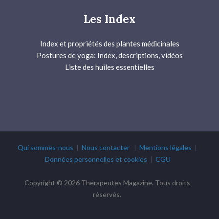
Les Index
Index et propriétés des plantes médicinales
Postures de yoga: Index, descriptions, vidéos
Liste des huiles essentielles
Qui sommes-nous
|
Nous contacter
|
Mentions légales
|
Données personnelles et cookies
|
CGU
Copyright © 2026 Therapeutes Magazine. Tous droits
réservés.