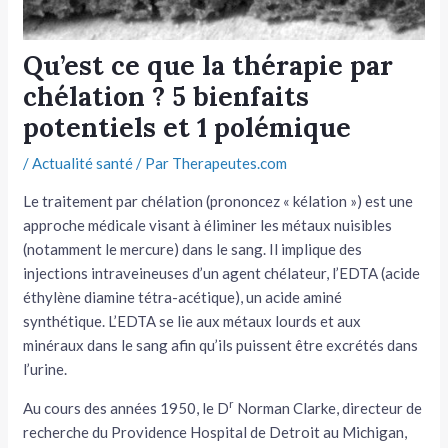
tateur
Qu’est ce que la thérapie par
tateur
chélation ? 5 bienfaits
potentiels et 1 polémique
tateur
/
Actualité santé
/ Par
Therapeutes.com
Le traitement par chélation (prononcez « kélation ») est une
approche médicale visant à éliminer les métaux nuisibles
(notamment le mercure) dans le sang. Il implique des
injections intraveineuses d’un agent chélateur, l’EDTA (acide
éthylène diamine tétra-acétique), un acide aminé
synthétique. L’EDTA se lie aux métaux lourds et aux
minéraux dans le sang afin qu’ils puissent être excrétés dans
l’urine.
r
Au cours des années 1950, le D
Norman Clarke, directeur de
recherche du Providence Hospital de Detroit au Michigan,