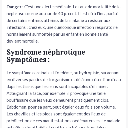
Danger
: C’est une alerte médicale. Le taux de mortalité de la
tateur
néphrose tourne autour de 40 p. cent. Il est dû à l’incapacité
de certains enfants atteints de la maladie à résister aux
tateur
infections ; chez eux, une quelconque infection respiratoire
normalement surmontée par un enfant en bonne santé
tateur
devient mortelle.
Syndrome néphrotique
Symptômes :
Le symptôme cardinal est l’oedème, ou hydropisie, survenant
en diverses parties de l’organisme et dû à une rétention d’eau
daps les tissus que les reins sont incapables d’éliminer.
Atteignant la face, par exemple, il provoque une telle
bouffissure que les yeux demeurent pratiquement clos.
L’abdomen, pour sa part, peut égaler deux fois son volume.
Les chevilles et les pieds sont également des lieux de
prédilection de ces manifestations oedé­mateuses. Le malade
est pâle, très affaibli et souffre de fréquents malaises.