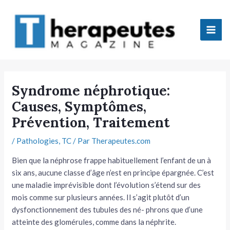
Aller
Mai
au
Men
contenu
tateur
Syndrome néphrotique:
Causes, Symptômes,
tateur
Prévention, Traitement
tateur
/
Pathologies
,
TC
/ Par
Therapeutes.com
tateur
Bien que la néphrose frappe habituel­lement l’enfant de un à
six ans, aucune classe d’âge n’est en principe épargnée. C’est
une maladie imprévisible dont l’évolution s’étend sur des
mois comme sur plusieurs années. Il s’agit plutôt d’un
dysfonctionnement des tubules des né- phrons que d’une
atteinte des glomérules, comme dans la néphrite.
tateur