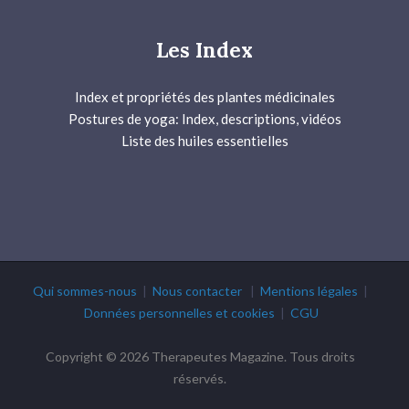
Les Index
Index et propriétés des plantes médicinales
Postures de yoga: Index, descriptions, vidéos
Liste des huiles essentielles
Qui sommes-nous
|
Nous contacter
|
Mentions légales
|
Données personnelles et cookies
|
CGU
Copyright © 2026 Therapeutes Magazine. Tous droits
réservés.