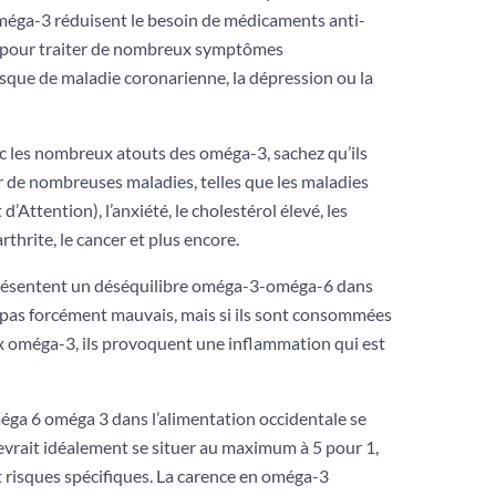
oméga-3 réduisent le besoin de médicaments anti-
és pour traiter de nombreux symptômes
sque de maladie coronarienne, la dépression ou la
vec les nombreux atouts des oméga-3, sachez qu’ils
r de nombreuses maladies, telles que les maladies
t d’Attention
), l’anxiété, le cholestérol élevé, les
rthrite, le cancer et plus encore.
présentent un déséquilibre oméga-3-oméga-6 dans
 pas forcément mauvais, mais si ils sont consommées
x oméga-3, ils provoquent une inflammation qui est
éga 6 oméga 3 dans l’alimentation occidentale se
 devrait idéalement se situer au maximum à 5 pour 1,
t risques spécifiques. La carence en oméga-3