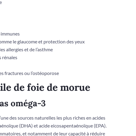
e
o-immunes
n comme le glaucome et protection des yeux
des allergies et de l’asthme
s rénales
les fractures ou l’ostéoporose
uile de foie de morue
gras oméga-3
’une des sources naturelles les plus riches en acides
aénoïque (DHA) et acide eicosapentaénoïque (EPA).
ammatoires, et notamment de leur capacité à réduire