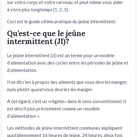
sur votre corps et votre cerveau, et peut même vous aider
à vivre plus longtemps (
1
,
2
,
3
).
tateur
Ceci est le guide ultime pratique du jeûne intermittent:
tateur
Qu’est-ce que le jeûne
tateur
intermittent (JI)?
Le jeûne intermittent (JI) est un terme pour un modèle
d’alimentation avec des cycles entre les périodes de jeûne et
d’alimentation.
Il ne dit rien à propos des aliments que vous devriez manger,
mais plutôt
quand
vous devriez les manger.
A cet égard, c’est un «régime» dans le sens conventionnel. Il
est décrit plus précisément comme un «modèle
d’alimentation ».
Les méthodes de jeûne intermittent communes impliquent
quotidiennement 16 heures de jeûne, 24 heures, deux fois