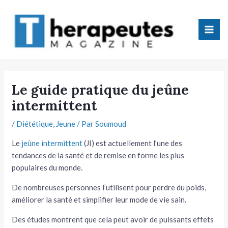
Aller
Mai
au
Men
contenu
tateur
Le guide pratique du jeûne
intermittent
tateur
/
Diététique
,
Jeune
/ Par
Soumoud
tateur
Le
jeûne intermittent
(JI) est actuellement l’une des
tateur
tendances de la santé et de remise en forme les plus
populaires du monde.
De nombreuses personnes l’utilisent pour perdre du poids,
améliorer la santé et simplifier leur mode de vie sain.
Des études montrent que cela peut avoir de puissants effets
tateur