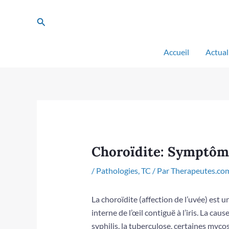
Aller
au
Rechercher
contenu
Accueil
Actual
Choroïdite: Symptôm
/
Pathologies
,
TC
/ Par
Therapeutes.co
La choroïdite (affection de l’uvée) es
interne de l’œil contiguë à l’iris. La caus
syphilis, la tuberculose, certaines myco