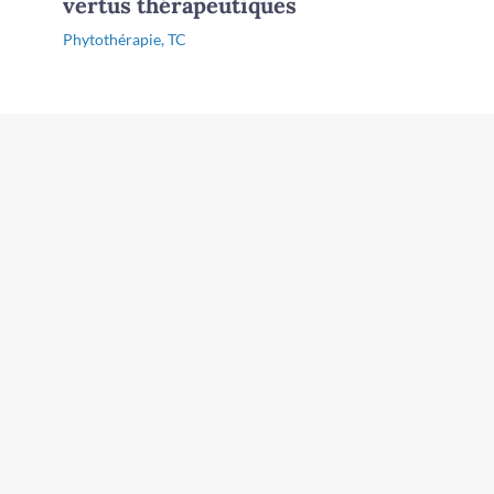
vertus thérapeutiques
Phytothérapie
,
TC