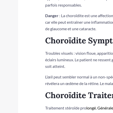
parfois responsables.
Danger
: La choroïdite est une affection
car elle peut entraîner une inflammation
de glau­come et une cataracte.
Choroïdite Sympt
Troubles visuels : vision floue, appariti
éclairs lumineux. Le patient ne ressent
soit atteint.
L’œil peut sembler normal à un non-spé
révélera un œdème de la rétine. Le mala
Choroïdite Traite
Traitement stéroïde pro­
longé. Général