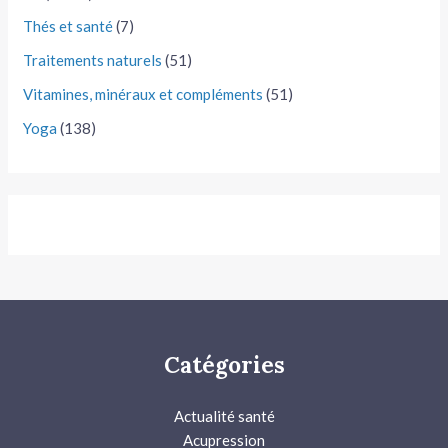
Thés et santé
(7)
Traitements naturels
(51)
Vitamines, minéraux et compléments
(51)
Yoga
(138)
Catégories
Actualité santé
Acupression