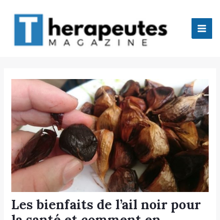
Aller
Mai
au
Men
contenu
tateur
tateur
tateur
tateur
Les bienfaits de l’ail noir pour
tateur
la santé et comment en