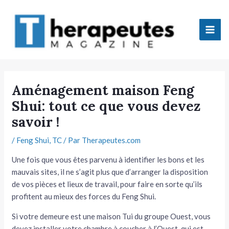
Aller
Mai
au
Men
contenu
tateur
Aménagement maison Feng
Shui: tout ce que vous devez
tateur
savoir !
tateur
/
Feng Shui
,
TC
/ Par
Therapeutes.com
tateur
Une fois que vous êtes parvenu à identifier les bons et les
mauvais sites, il ne s’agit plus que d’arranger la disposition
de vos pièces et lieux de travail, pour faire en sorte qu’ils
profitent au mieux des forces du Feng Shui.
Si votre demeure est une maison Tui du groupe Ouest, vous
tateur
devez installer votre chambre à coucher à l’Ouest, qui est