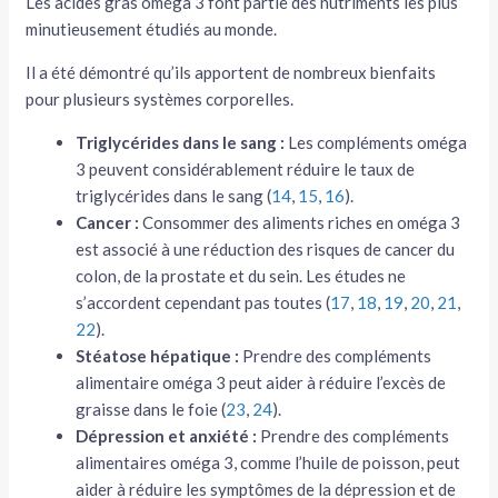
Les acides gras oméga 3 font partie des nutriments les plus
minutieusement étudiés au monde.
Il a été démontré qu’ils apportent de nombreux bienfaits
pour plusieurs systèmes corporelles.
Triglycérides dans le sang :
Les compléments oméga
3 peuvent considérablement réduire le taux de
triglycérides dans le sang (
14
,
15
,
16
).
Cancer :
Consommer des aliments riches en oméga 3
est associé à une réduction des risques de cancer du
colon, de la prostate et du sein. Les études ne
s’accordent cependant pas toutes (
17
,
18
,
19
,
20
,
21
,
22
).
Stéatose hépatique :
Prendre des compléments
alimentaire oméga 3 peut aider à réduire l’excès de
graisse dans le foie (
23
,
24
).
Dépression et anxiété :
Prendre des compléments
alimentaires oméga 3, comme l’huile de poisson, peut
aider à réduire les symptômes de la dépression et de