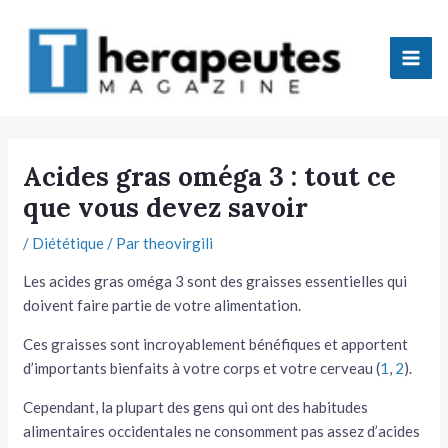
Aller
Mai
au
Men
contenu
tateur
Acides gras oméga 3 : tout ce
que vous devez savoir
tateur
/
Diététique
/ Par
theovirgili
tateur
Les acides gras oméga 3 sont des graisses essentielles qui
tateur
doivent faire partie de votre alimentation.
Ces graisses sont incroyablement bénéfiques et apportent
d’importants bienfaits à votre corps et votre cerveau (
1
,
2
).
Cependant, la plupart des gens qui ont des habitudes
alimentaires occidentales ne consomment pas assez d’acides
tateur