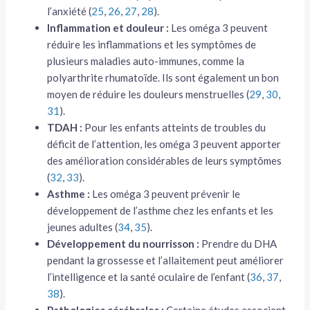
l’anxiété (
25
,
26
,
27
,
28
).
Inflammation et douleur :
Les oméga 3 peuvent
réduire les inflammations et les symptômes de
plusieurs maladies auto-immunes, comme la
polyarthrite rhumatoïde. Ils sont également un bon
moyen de réduire les douleurs menstruelles (
29
,
30
,
31
).
TDAH :
Pour les enfants atteints de troubles du
déficit de l’attention, les oméga 3 peuvent apporter
des amélioration considérables de leurs symptômes
(
32
,
33
).
Asthme :
Les oméga 3 peuvent prévenir le
développement de l’asthme chez les enfants et les
jeunes adultes (
34
,
35
).
Développement du nourrisson :
Prendre du DHA
pendant la grossesse et l’allaitement peut améliorer
l’intelligence et la santé oculaire de l’enfant (
36
,
37
,
38
).
Pathologies cérébrales :
Certaine études associent