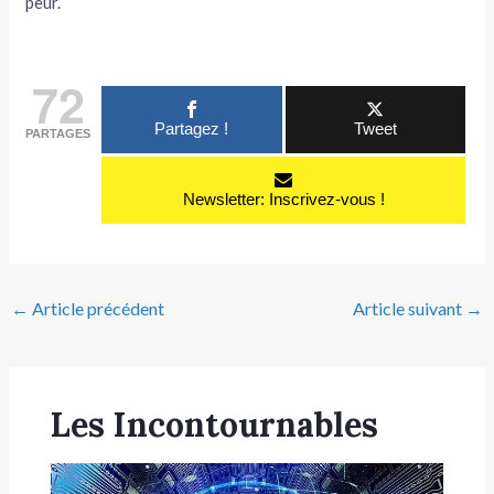
peur.
72
Partagez !
Tweet
PARTAGES
Newsletter: Inscrivez-vous !
←
Article précédent
Article suivant
→
Les Incontournables