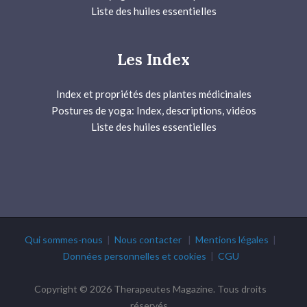
Liste des huiles essentielles
Les Index
Index et propriétés des plantes médicinales
Postures de yoga: Index, descriptions, vidéos
Liste des huiles essentielles
Qui sommes-nous
|
Nous contacter
|
Mentions légales
|
Données personnelles et cookies
|
CGU
Copyright © 2026 Therapeutes Magazine. Tous droits
réservés.