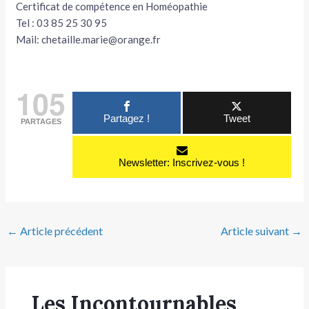
Certificat de compétence en Homéopathie
Tel : 03 85 25 30 95
Mail: chetaille.marie@orange.fr
105
Partagez !
Tweet
PARTAGES
Newsletter: Inscrivez-vous !
←
Article précédent
Article suivant
→
Les Incontournables