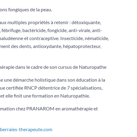
ions fongiques de la peau.
aux multiples propriétés à retenir : détoxiquante,
brifuge, bactéricide, fongicide, anti-virale, anti-
paludéenne et contraceptive. Insecticide, nématicide,
aitement des dents, antioxydante, hépatoprotecteur,
thérapie dans le cadre de son cursus de Naturopathe
se une démarche holistique dans son éducation à la
ue certifiée RNCP détentrice de 7 spécialisations,
t elle finit une formation en Naturopathie.
de formation chez PRANAROM en aromathérapie et
-berraies-therapeute.com